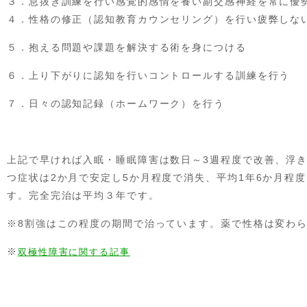
３．息抜き訓練を行い感覚的感情を養い副交感神経を常に優
４．性格の修正（認知教育カウンセリング）を行い疲弊しな
５．抱える問題や課題を解決する術を身につける
６．上り下がりに認知を行いコントロールする訓練を行う
７．日々の認知記録（ホームワーク）を行う
上記で早ければ入眠・睡眠障害は数日～3週程度で改善、浮
つ症状は2か月で安定し5か月程度で消失、平均1年6か月程
す。完全完治は平均３年です。
※8割強はこの程度の期間で治っています。薬で性格は変わ
※
双極性障害に関する記事